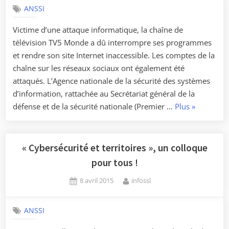
ANSSI
Victime d’une attaque informatique, la chaîne de
télévision TV5 Monde a dû interrompre ses programmes
et rendre son site Internet inaccessible. Les comptes de la
chaîne sur les réseaux sociaux ont également été
attaqués. L’Agence nationale de la sécurité des systèmes
d’information, rattachée au Secrétariat général de la
« L’ANSSI
défense et de la sécurité nationale (Premier …
Plus
»
apporte
son
soutien
« Cybersécurité et territoires », un colloque
à
pour tous !
TV5
Posted
By
8 avril 2015
infossl
Monde »
on
ANSSI