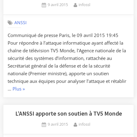
Posted
By
9 avril 2015
infossl
le
on
15
avril
ANSSI
2015 »
Communiqué de presse Paris, le 09 avril 2015 19:45
Pour répondre à l’attaque informatique ayant affecté la
chaîne de télévision TV5 Monde, l’Agence nationale de la
sécurité des systèmes d’information, rattachée au
Secrétariat général de la défense et de la sécurité
nationale (Premier ministre), apporte un soutien
technique aux équipes pour analyser l’attaque et rétablir
« Attaque
…
Plus
»
informatique
contre
TV5
L’ANSSI apporte son soutien à TV5 Monde
Monde :
Posted
By
9 avril 2015
infossl
l’ANSSI
on
mobilisée. »