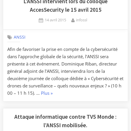
L’ANSSI intervient lors du colloque
AccesSecurity le 15 avril 2015
Posted
By
14 avril 2015
infossl
on
ANSSI
Afin de favoriser la prise en compte de la cybersécurité
dans l’approche globale de la sécurité, l’ANSSI sera
présente à cet événement. Dominique Riban, directeur
général adjoint de l’ANSSI, interviendra lors de la
deuxième journée de colloque dédiée à « Cybersécurité et
drones de surveillance – quels nouveaux enjeux ? » (10 h
« L’ANSSI
00 – 11 h 15). …
Plus
»
intervient
lors
du
Attaque informatique contre TV5 Monde :
colloque
l’ANSSI mobilisée.
AccesSecurity