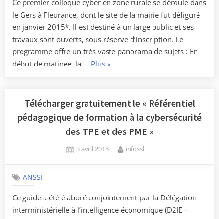
Ce premier colloque cyber en zone rurale se déroule dans
le Gers à Fleurance, dont le site de la mairie fut défiguré
en janvier 2015*. Il est destiné à un large public et ses
travaux sont ouverts, sous réserve d’inscription. Le
programme offre un très vaste panorama de sujets : En
« « Cybersécurité
début de matinée, la …
Plus
»
et
territoires »,
un
Télécharger gratuitement le « Référentiel
colloque
pédagogique de formation à la cybersécurité
pour
des TPE et des PME »
tous ! »
Posted
By
3 avril 2015
infossl
on
ANSSI
Ce guide a été élaboré conjointement par la Délégation
interministérielle à l’intelligence économique (D2IE –