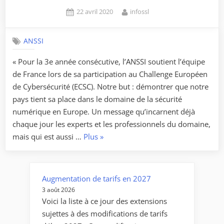
Posted
By
22 avril 2020
infossl
on
ANSSI
« Pour la 3e année consécutive, l’ANSSI soutient l’équipe
de France lors de sa participation au Challenge Européen
de Cybersécurité (ECSC). Notre but : démontrer que notre
pays tient sa place dans le domaine de la sécurité
numérique en Europe. Un message qu’incarnent déjà
chaque jour les experts et les professionnels du domaine,
« France
mais qui est aussi …
Plus
»
Cybersecurity
Challenge
–
Augmentation de tarifs en 2027
Un
3 août 2026
défi
Voici la liste à ce jour des extensions
qui
sujettes à des modifications de tarifs
rassemble