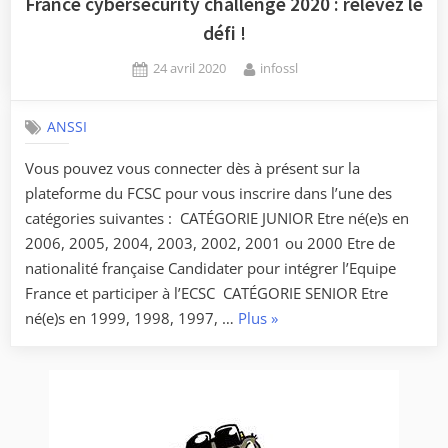
France cybersecurity challenge 2020 : relevez le
défi !
Posted
By
24 avril 2020
infossl
on
ANSSI
Vous pouvez vous connecter dès à présent sur la
plateforme du FCSC pour vous inscrire dans l’une des
catégories suivantes : CATÉGORIE JUNIOR Etre né(e)s en
2006, 2005, 2004, 2003, 2002, 2001 ou 2000 Etre de
nationalité française Candidater pour intégrer l’Equipe
France et participer à l’ECSC CATÉGORIE SENIOR Etre
« France
né(e)s en 1999, 1998, 1997, …
Plus
»
cybersecurity
challenge
2020
:
relevez