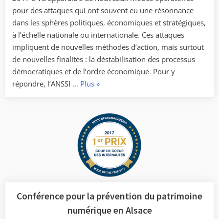
pour des attaques qui ont souvent eu une résonnance
dans les sphères politiques, économiques et stratégiques,
à l’échelle nationale ou internationale. Ces attaques
impliquent de nouvelles méthodes d’action, mais surtout
de nouvelles finalités : la déstabilisation des processus
démocratiques et de l’ordre économique. Pour y
« L’année
répondre, l’ANSSI …
Plus
»
2017,
un
tournant
pour
la
sécurité
numérique
en
france »
Conférence pour la prévention du patrimoine
numérique en Alsace