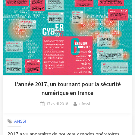
L’année 2017, un tournant pour la sécurité
numérique en france
Posted
By
17 avril 2018
infossl
on
ANSSI
2017 a vu apparaître de nouveaux modes opératoires