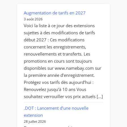
de
l’Union
Augmentation de tarifs en 2027
européenne
3 août 2026
relève
Voici la liste à ce jour des extensions
le
sujettes à des modifications de tarifs
Challenge
début 2027 : Ces modifications
de
concernent les enregistrements,
la
renouvellements et transferts. Les
Cybersécurité »
promotions en cours sont toujours
disponibles sur www.namebay.com sur
la première année d’enregistrement.
Protégez vos tarifs dès aujourd’hui :
Renouvelez jusqu’à 10 ans Vous
souhaitez verrouiller vos prix actuels […]
.DOT : Lancement d’une nouvelle
extension
28 juillet 2026