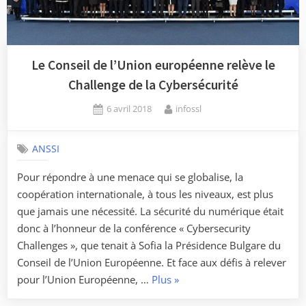
en
Alsace »
Le Conseil de l’Union européenne relève le
Challenge de la Cybersécurité
Posted
By
6 avril 2018
infossl
on
ANSSI
Pour répondre à une menace qui se globalise, la
coopération internationale, à tous les niveaux, est plus
que jamais une nécessité. La sécurité du numérique était
donc à l’honneur de la conférence « Cybersecurity
Challenges », que tenait à Sofia la Présidence Bulgare du
Conseil de l’Union Européenne. Et face aux défis à relever
« Le
pour l’Union Européenne, …
Plus
»
Conseil