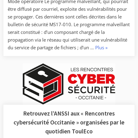
Mode opératoire Le programme malveillant, qui pourrait
de
être diffusé par courriel, exploite des vulnérabilités pour
l’ANSSI
se propager. Ces dernières sont celles décrites dans le
pour
bulletin de sécurité MS17-010. Le programme malveillant
la
serait constitué : d’un composant chargé de la
région
propagation via le réseau qui utiliserait une vulnérabilité
Hauts-
« Alerte
du service de partage de fichiers ; d’un …
Plus
»
de-
Campagne
France. »
de
rançongiciel
–
mise
à
jour
14/05/2017 »
Retrouvez l’ANSSI aux « Rencontres
cybersécurité Occitanie » organisées par le
quotidien ToulEco