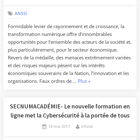
on
ANSSI
Formidable levier de rayonnement et de croissance, la
transformation numérique offre d’innombrables
opportunités pour l’ensemble des acteurs de la société et,
plus particulièrement, pour le secteur économique.
Revers de la médaille, des menaces extrêmement variées
et des risques majeurs pèsent sur les intérêts
économiques souverains de la Nation, l’innovation et les
« #SecNumEco
organisations. Faux ordres de …
Plus
»
–
Colloque
«
SECNUMACADÉMIE- Le nouvelle formation en
Sécurité
ligne met la Cybersécurité à la portée de tous
numérique
Posted
By
18 mai 2017
infossl
et
on
sécurité