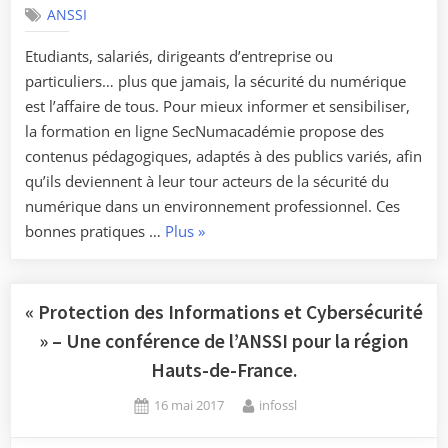
économique
ANSSI
:
Etudiants, salariés, dirigeants d’entreprise ou
quelles
particuliers… plus que jamais, la sécurité du numérique
implications
est l’affaire de tous. Pour mieux informer et sensibiliser,
pour
la formation en ligne SecNumacadémie propose des
les
contenus pédagogiques, adaptés à des publics variés, afin
PME/ETI
qu’ils deviennent à leur tour acteurs de la sécurité du
?
numérique dans un environnement professionnel. Ces
»
« SECNUMACADÉMIE-
bonnes pratiques …
Plus
»
–
Le
20
nouvelle
Juin
formation
« Protection des Informations et Cybersécurité
2017,
en
Rennes »
» – Une conférence de l’ANSSI pour la région
ligne
Hauts-de-France.
met
Posted
By
la
16 mai 2017
infossl
on
Cybersécurité