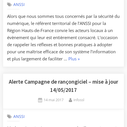
à
ANSSI
la
Alors que nous sommes tous concernés par la sécurité du
portée
numérique, le référent territorial de l’ANSSI pour la
de
Région Hauts-de-France convie les acteurs locaux à un
tous »
évènement qui leur est entièrement consacré. L’occasion
de rappeler les réflexes et bonnes pratiques à adopter
pour une maîtrise efficace de son système l’information
« «
et plus largement de faciliter …
Plus
»
Protection
des
Informations
Alerte Campagne de rançongiciel – mise à jour
et
14/05/2017
Cybersécurité
Posted
By
14 mai 2017
infossl
»
on
–
Une
ANSSI
conférence