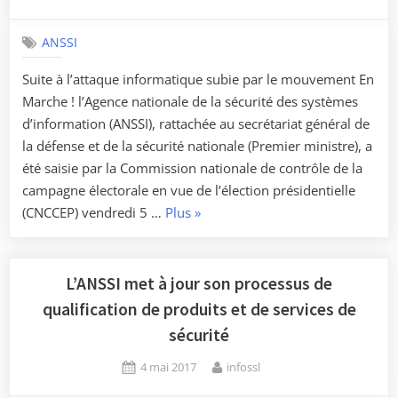
on
organisées
par
ANSSI
le
Suite à l’attaque informatique subie par le mouvement En
quotidien
Marche ! l’Agence nationale de la sécurité des systèmes
ToulEco »
d’information (ANSSI), rattachée au secrétariat général de
la défense et de la sécurité nationale (Premier ministre), a
été saisie par la Commission nationale de contrôle de la
campagne électorale en vue de l’élection présidentielle
« Attaque
(CNCCEP) vendredi 5 …
Plus
»
informatique
contre
le
L’ANSSI met à jour son processus de
mouvement
qualification de produits et de services de
En
sécurité
Marche
Posted
By
!
4 mai 2017
infossl
on
L’ANSSI