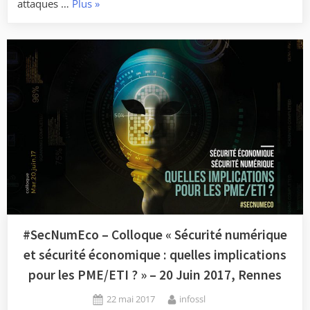
« Élections
attaques …
Plus
»
juin
législatives
à
:
octobre
Candidats,
2017 »
assurez
votre
sécurité
numérique
! »
#SecNumEco – Colloque « Sécurité numérique
et sécurité économique : quelles implications
pour les PME/ETI ? » – 20 Juin 2017, Rennes
Posted
By
22 mai 2017
infossl