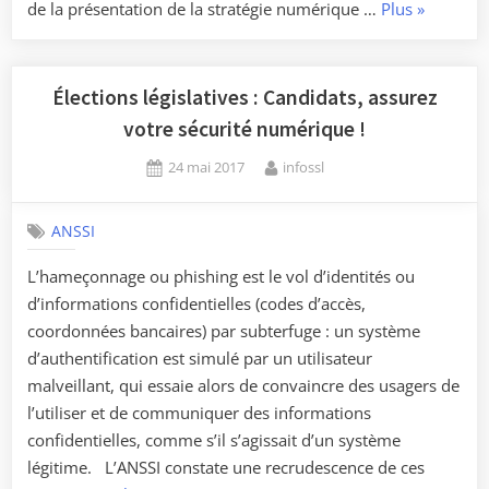
« Lancem
de la présentation de la stratégie numérique …
Plus
»
du
dispositif
national
Élections législatives : Candidats, assurez
d’assistan
votre sécurité numérique !
aux
Posted
By
24 mai 2017
infossl
victimes
on
d’actes
de
ANSSI
cybermalv
L’hameçonnage ou phishing est le vol d’identités ou
–
d’informations confidentielles (codes d’accès,
Expérimen
coordonnées bancaires) par subterfuge : un système
en
d’authentification est simulé par un utilisateur
région
malveillant, qui essaie alors de convaincre des usagers de
Hauts-
l’utiliser et de communiquer des informations
de-
confidentielles, comme s’il s’agissait d’un système
France
légitime. L’ANSSI constate une recrudescence de ces
de