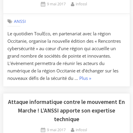
Posted
By
9 mai 2017
infossl
on
ANSSI
Le quotidien ToulEco, en partenariat avec la région
Occitanie, organise la nouvelle édition des « Rencontres
cybersécurité » au cœur d’une région qui accueille un
grand nombre de sociétés de pointe et innovantes.
L’évènement permettra de réunir les acteurs du
numérique de la région Occitanie et d’échanger sur les
« Retrouvez
nouveaux défis de la sécurité du …
Plus
»
l’ANSSI
aux
«
Attaque informatique contre le mouvement En
Rencontres
Marche ! L’ANSSI apporte son expertise
cybersécurité
technique
Occitanie
Posted
By
»
9 mai 2017
infossl