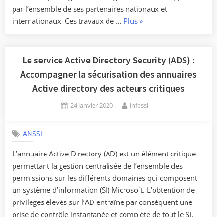
par l’ensemble de ses partenaires nationaux et
« Rançongiciels
internationaux. Ces travaux de …
Plus
»
–
L’ANSSI
livre
Le service Active Directory Security (ADS) :
son
Accompagner la sécurisation des annuaires
analyse
Active directory des acteurs critiques
de
Posted
By
la
24 janvier 2020
infossl
on
menace
pour
ANSSI
les
L’annuaire Active Directory (AD) est un élément critique
entreprises
permettant la gestion centralisée de l’ensemble des
et
permissions sur les différents domaines qui composent
les
un système d’information (SI) Microsoft. L’obtention de
institutions »
privilèges élevés sur l’AD entraîne par conséquent une
prise de contrôle instantanée et complète de tout le SI.