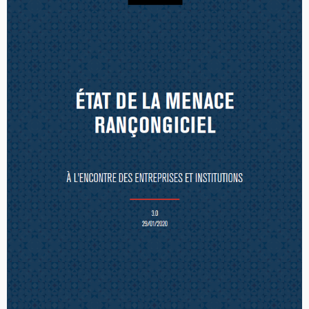
la
publication
de
la
«
boîte
à
outils
5G
» »