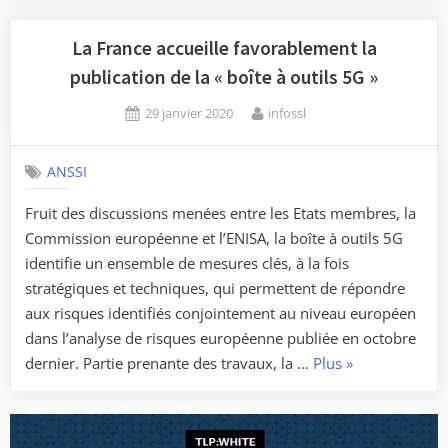
:
l’ANSSI
La France accueille favorablement la
plaide
publication de la « boîte à outils 5G »
pour
Posted
By
29 janvier 2020
infossl
une
on
souveraineté
européenne
ANSSI
en
Fruit des discussions menées entre les Etats membres, la
matière
Commission européenne et l’ENISA, la boîte à outils 5G
de
identifie un ensemble de mesures clés, à la fois
cybersécurité »
stratégiques et techniques, qui permettent de répondre
aux risques identifiés conjointement au niveau européen
dans l’analyse de risques européenne publiée en octobre
« La
dernier. Partie prenante des travaux, la …
Plus
»
France
accueille
favorablement