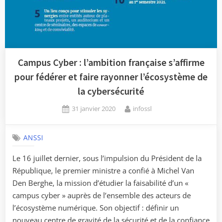
Campus Cyber : l’ambition française s’affirme
pour fédérer et faire rayonner l’écosystème de
la cybersécurité
Posted
By
31 janvier 2020
infossl
on
ANSSI
Le 16 juillet dernier, sous l’impulsion du Président de la
République, le premier ministre a confié à Michel Van
Den Berghe, la mission d’étudier la faisabilité d’un «
campus cyber » auprès de l’ensemble des acteurs de
l’écosystème numérique. Son objectif : définir un
nouveau centre de gravité de la sécurité et de la confiance