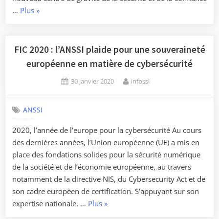
« Campus
…
Plus
»
Cyber
:
l’ambition
FIC 2020 : l’ANSSI plaide pour une souveraineté
française
européenne en matière de cybersécurité
s’affirme
Posted
By
30 janvier 2020
infossl
pour
on
fédérer
et
ANSSI
faire
2020, l’année de l’europe pour la cybersécurité Au cours
rayonner
des dernières années, l’Union européenne (UE) a mis en
l’écosystème
place des fondations solides pour la sécurité numérique
de
de la société et de l’économie européenne, au travers
la
notamment de la directive NIS, du Cybersecurity Act et de
cybersécurité »
son cadre européen de certification. S’appuyant sur son
« FIC
expertise nationale, …
Plus
»
2020