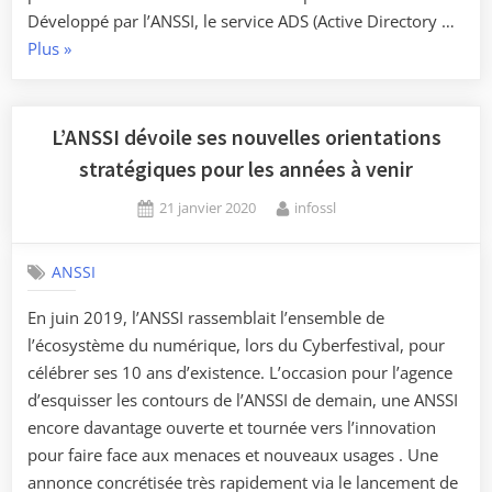
Développé par l’ANSSI, le service ADS (Active Directory …
« Le
Plus
»
service
Active
Directory
L’ANSSI dévoile ses nouvelles orientations
Security
stratégiques pour les années à venir
(ADS)
Posted
By
21 janvier 2020
infossl
:
on
Accompagner
la
ANSSI
sécurisation
En juin 2019, l’ANSSI rassemblait l’ensemble de
des
l’écosystème du numérique, lors du Cyberfestival, pour
annuaires
célébrer ses 10 ans d’existence. L’occasion pour l’agence
Active
d’esquisser les contours de l’ANSSI de demain, une ANSSI
directory
encore davantage ouverte et tournée vers l’innovation
des
pour faire face aux menaces et nouveaux usages . Une
acteurs
annonce concrétisée très rapidement via le lancement de
critiques »