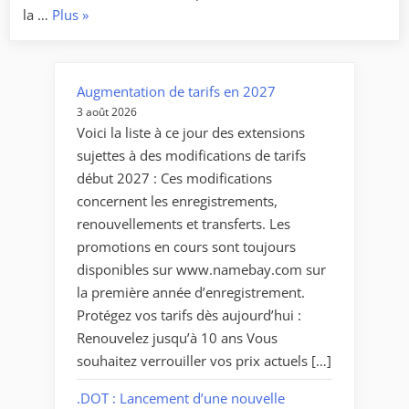
« L’ANSSI
la …
Plus
»
dévoile
ses
nouvelles
Augmentation de tarifs en 2027
orientations
3 août 2026
stratégiques
Voici la liste à ce jour des extensions
pour
sujettes à des modifications de tarifs
les
début 2027 : Ces modifications
années
concernent les enregistrements,
à
renouvellements et transferts. Les
venir »
promotions en cours sont toujours
disponibles sur www.namebay.com sur
la première année d’enregistrement.
Protégez vos tarifs dès aujourd’hui :
Renouvelez jusqu’à 10 ans Vous
souhaitez verrouiller vos prix actuels […]
.DOT : Lancement d’une nouvelle